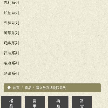
吉利系列
如意系列
五福系列
風華系列
巧緻系列
祥瑞系列
璀璨系列
磅礡系列
首頁
產品
國立故宮博物院系列
極
富
典
富
品
甲
藏
貴