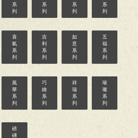
系
系
系
系
列
列
列
列
喜
吉
如
五
氣
利
意
福
系
系
系
系
列
列
列
列
風
巧
祥
璀
華
緻
瑞
璨
系
系
系
系
列
列
列
列
磅
礡