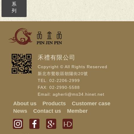
系
列
禾禮有限公司
Copyright © All Rights Reserved
新北市鶯歌區朝陽街20號
TEL: 02-2206-2999
FAX: 02-2990-5588
Email: agherli@ms34.hinet.net
About us
Products
Customer case
News
Contact us
Member