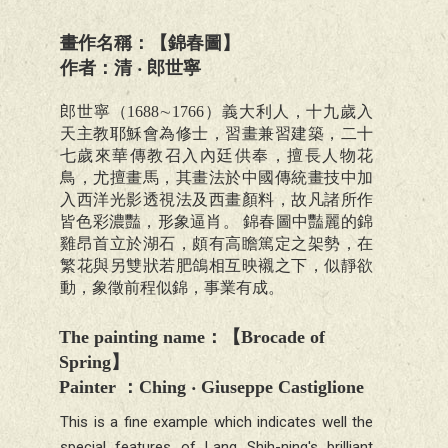
畫作名稱：【錦春圖】
作者：清 ‧ 郎世寧
郎世寧（1688∼1766）義大利人，十九歲入
天主教耶穌會為修士，習畫兼習建築，二十
七歲來華傳教召入內廷供奉，擅長人物花
鳥，尤擅畫馬，其畫法於中國傳統畫技中加
入西洋光影透視法及西畫顏料，故凡諸所作
皆色彩濃豔，形象逼肖。 錦春圖中豔麗的錦
雞昂首立於湖石，頗有高瞻篤定之架勢，在
繁花與另雙狀若肥鴿相互映襯之下，似靜欲
動，象徵前程似錦，事業有成。
The painting name
：【
Brocade of
Spring
】
Painter
：
Ching ‧ Giuseppe Castiglione
This is a fine example which indicates well the
special features of Lang Shih-ning's brilliant