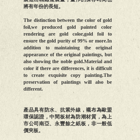
將有年份的長短。
The distinction between the color of gold
foil,we produced gold painted color
rendering are gold color,gold foil to
ensure the gold purity of 99% or more.In
addition to maintaining the original
appearance of the original paintings, but
also showing the noble gold.Material and
color if there are differences, it is difficult
to create exquisite copy painting.The
preservation of paintings will also be
different.
產品具有防水、抗紫外線，襯布為歐盟
環保認證，中間板材為防潮材質，為上
市公司南亞、永豐餘之紙板，非一般低
價夾板。