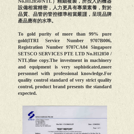
No.H12850/NTL）精細複製，所投入的機器
設備相當精密，人力更具有專業素養，對於
品質、品管的管控標準相當嚴謹，呈現品牌
產品應有的水準。
To gold purity of more than 99% pure
gold(ITRI Service Number 9707B006,
Registration Number 9707CA04 Singapore
SETSCO SERVICES PTE LTD No.H12850 /
NTL)fine copy.The investment in machinery
and equipment is very sophisticated,more
personnel with professional knowledge.For
quality control standard of very strict quality
control, product brand presents the standard
expected.